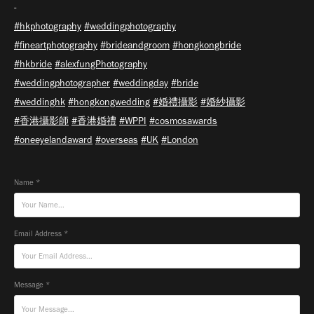
-
#hkphotography
#weddingphotography
#fineartphotography
#brideandgroom
#hongkongbride
#hkbride
#alexfungPhotography
#weddingphotographer
#weddingday
#bride
#weddinghk
#hongkongwedding
#婚禮攝影
#婚紗攝影
#香港攝影師
#香港婚禮
#WPPI
#cosmosawards
#oneeyelandaward
#overseas
#UK
#London
Name *
Email Address *
Message *