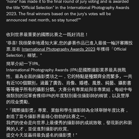
"none" has made it to the final round of jury voting and is awarded
the title "Official Selection" in the International Photography Awards
2023. The final winners based on the jury's votes will be
announced next month, so stay tuned!""
收到世界最重要的國際比賽之一既好消息！
"恭喜! 我很榮幸地通知大家,您的參賽作品已進入最後一輪評審團投
票,並在
International Photography Awards 2023
年獲得「Official
Selection」稱號。"
簡單介紹一下IPA。
International Photography Awards (IPA)是國際攝影業界最具挑戰
它的特點是種類齊全而繁多，一共
性、最為全面的攝影獎項之一，
有近100個類別，涵蓋了廣告、肖像、婚禮、風景、純藝、攝影書
等等幾乎所有的攝影分類。
大賽分有專業組與非專業組，每組中每
個類別的冠軍會獲得IPA的年度類別最佳攝影師的稱號，以及豐厚
的現金獎勵。
"『國際攝影獎』專業、業餘和學生攝影師為全球舉辦年度比賽，
創造了當今攝影界最雄心勃勃的比賽之一。
我們的使命是向世界上最優秀的攝影師的成就致敬，發現新的和新
興的人才，並促進對攝影的欣賞。
提交今天並贏得最負盛名的攝影獎！"