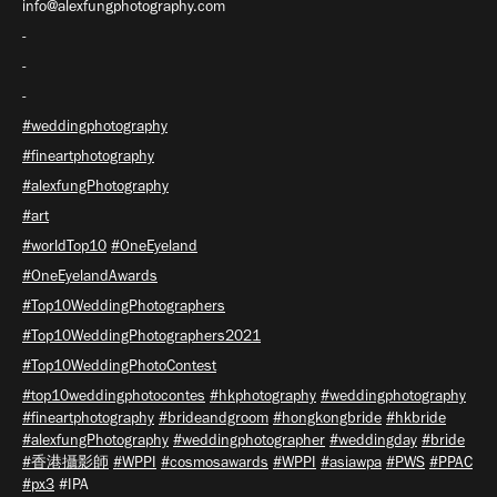
info@alexfungphotography.com
-
-
-
#weddingphotography
#fineartphotography
#alexfungPhotography
#art
#worldTop10
#OneEyeland
#OneEyelandAwards
#Top10WeddingPhotographers
#Top10WeddingPhotographers2021
#Top10WeddingPhotoContest
#top10weddingphotocontes
#hkphotography
#weddingphotography
#fineartphotography
#brideandgroom
#hongkongbride
#hkbride
#alexfungPhotography
#weddingphotographer
#weddingday
#bride
#香港攝影師
#WPPI
#cosmosawards
#WPPI
#asiawpa
#PWS
#PPAC
#px3
#IPA