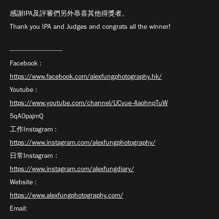
感謝IPA及評審們另外恭喜其他得獎者。
Thank you IPA and Judges and congrats all the winner!
---------------------------
Facebook :
https://www.facebook.com/alexfungphotography.hk/
Youtube :
https://www.youtube.com/channel/UCvue-4aohnpTuW
5qA0pajmQ
工作Instagram :
https://www.instagram.com/alexfungphotography/
日常Instagram：
https://www.instagram.com/alexfungdiary/
Website :
https://www.alexfungphotography.com/
Email: