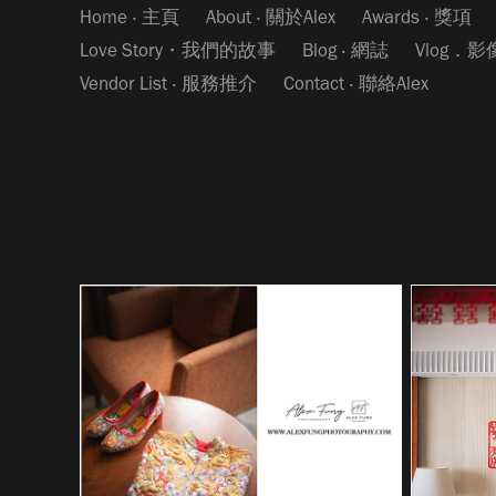
Home ‧ 主頁
About ‧ 關於Alex
Awards ‧ 獎項
Love Story・我們的故事
Blog ‧ 網誌
Vlog．
Vendor List ‧ 服務推介
Contact ‧ 聯絡Alex