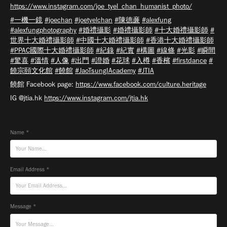
https://www.instagram.com/joe_tyel_chan_humanist_photo/
#一機一鏡
#joechan
#joetyelchan
#陳德亷
#alexfung
#alexfungphotography
#婚禮攝影
#婚禮攝影師
#十大婚禮攝影師
#
世界十大婚禮攝影師
#中國十大婚禮攝影師
#香港十大婚禮攝影師
#PPAC國際十大婚禮攝影師
#紀錄
#紀實
#構圖
#線條
#光影
#瞬間
#驚喜
#溫情
#人像
#出門
#證婚
#花球
#入樽
#香檳
#firstdance
#
饒宗頤文化館
#饒館
#JaoTsungIAcademy
#JTIA
饒館 Facebook page:
https://www.facebook.com/culture.heritage
IG @jtia.hk
https://www.instagram.com/jtia.hk
Name *
Email Address *
Message *