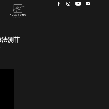
16法測菲
林