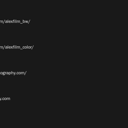
om/alexfilm_bw/
m/alexfilm_color/
tography.com/
y.com