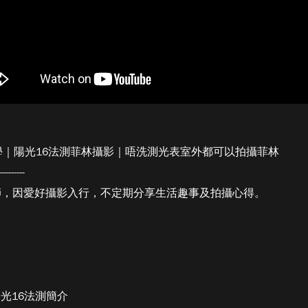
原理及教學｜陽光16法測菲林攝影｜唔洗測光表室外都可以拍攝菲林
---------
攝影師，因愛好攝影入行，不定期分享生活趣事及拍攝心得。
le｜陽光16法測簡介