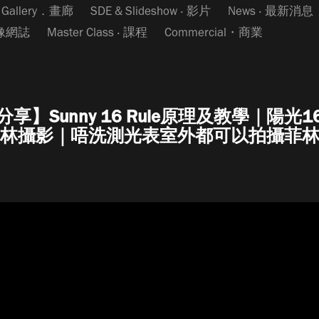
Gallery．畫廊
SDE & Slideshow ‧ 影片
News ‧ 最新消息
影像網誌
Master Class ‧ 課程
Commercial・商業
享】Sunny 16 Rule原理及教學｜陽光
林攝影｜唔洗測光表室外都可以拍攝菲