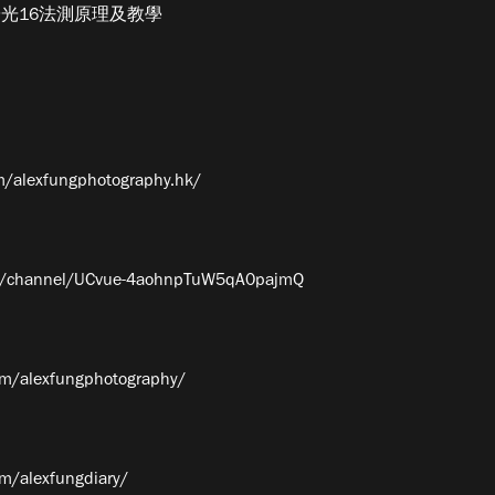
ule｜陽光16法測原理及教學
m/alexfungphotography.hk/
om/channel/UCvue-4aohnpTuW5qA0pajmQ
om/alexfungphotography/
m/alexfungdiary/