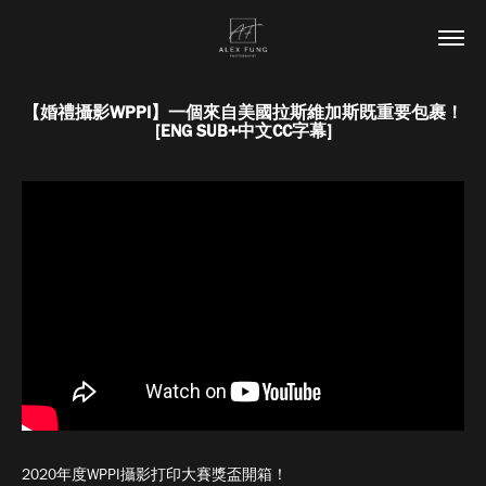
【婚禮攝影WPPI】一個來自美國拉斯維加斯既重要包裹！
[ENG SUB+中文CC字幕]
2020年度WPPI攝影打印大賽獎盃開箱！