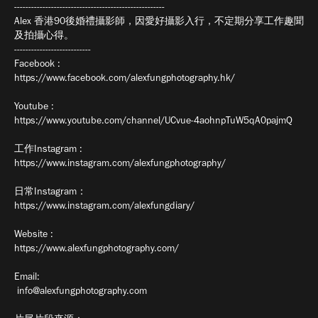
-----------------------------------------------------
Alex 香港90後婚禮攝影師，因愛好攝影入行，不定期分享工作趣聞
及拍攝心得。
---------------------------
Facebook :
https://www.facebook.com/alexfungphotography.hk/
Youtube :
https://www.youtube.com/channel/UCvue-4aohnpTuW5qA0pajmQ
工作Instagram :
https://www.instagram.com/alexfungphotography/
日常Instagram：
https://www.instagram.com/alexfungdiary/
Website :
https://www.alexfungphotography.com/
Email:
info@alexfungphotography.com