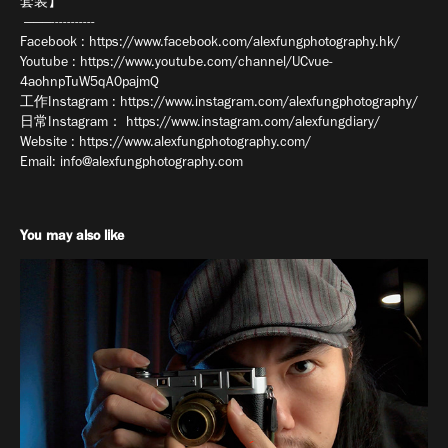
套装】
———-----------
Facebook : https://www.facebook.com/alexfungphotography.hk/
Youtube : https://www.youtube.com/channel/UCvue-
4aohnpTuW5qA0pajmQ
工作Instagram : https://www.instagram.com/alexfungphotography/
日常Instagram： https://www.instagram.com/alexfungdiary/
Website : https://www.alexfungphotography.com/
Email: info@alexfungphotography.com
You may also like