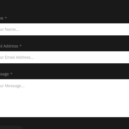
e *
il Address *
sage *