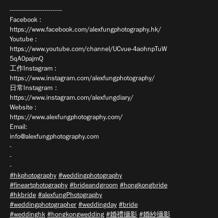
---------------------------
Facebook :
https://www.facebook.com/alexfungphotography.hk/
Youtube :
https://www.youtube.com/channel/UCvue-4aohnpTuW
5qA0pajmQ
工作Instagram :
https://www.instagram.com/alexfungphotography/
日常Instagram：
https://www.instagram.com/alexfungdiary/
Website :
https://www.alexfungphotography.com/
Email:
info@alexfungphotography.com
-
-
-
#hkphotography
#weddingphotography
#fineartphotography
#brideandgroom
#hongkongbride
#hkbride
#alexfungPhotography
#weddingphotographer
#weddingday
#bride
#weddinghk
#hongkongwedding
#婚禮攝影
#婚紗攝影