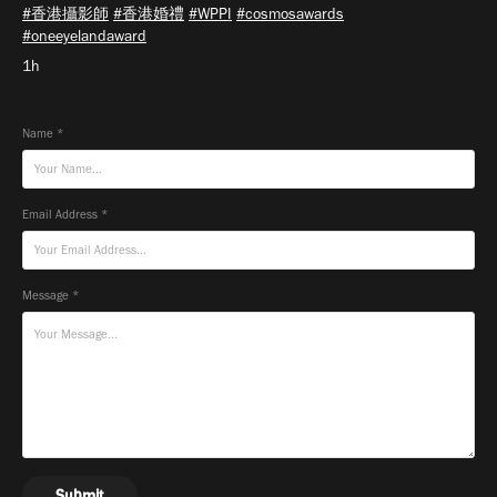
#香港攝影師
#香港婚禮
#WPPI
#cosmosawards
#oneeyelandaward
1h
Name *
Email Address *
Message *
Submit